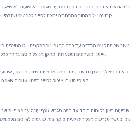
ל להתאים את דמי הכניסה בהתבסס על שעות שיא ושעות לא שיא, ול
קבועה של תמחור המתחרים יכולה לסייע להבטיח שהדמי שלך יישארו אטרקטיביים תוך כדי עמידה ביעדים הפיננסיים.
ניצול של מתקנים מודדים עד כמה המגרש והמתקנים שלו מנוצלים ביע
אימון, מועדונים ומסעדות. מתקן מנוצל היטב בדרך כלל רואה שיעורי שימוש של 50% עד 80% במהלך שעות השיא.
ר את הניצול, יש לקדם את המתקנים באמצעות שיווק ממוקד, אירועי
דפוסי השימוש יכול לסייע בזיהוי אזורים שאינם מתפקדים היטב שעשויים להזדקק לשיפור או לקידום נוסף.
 שביעות רצון לקוחות מודד עד כמה מגרש גולף עונה על הציפיות של 