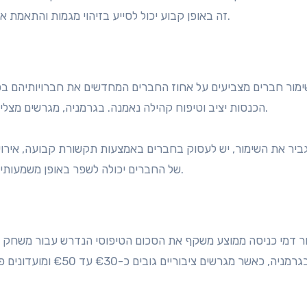
תשלומים גבוהים יותר. מעקב אחר KPI זה באופן קבוע יכול לסייע בזיהוי מגמות והתאמת אסטרטגיות בהתאם.
ימור חברים מצביעים על אחוז החברים המחדשים את חברויותיהם בכל 
הכנסות יציב וטיפוח קהילה נאמנה. בגרמניה, מגרשים מצליחים לעיתים קרובות משיגים שיעורי שימור של 70% או יותר.
ביר את השימור, יש לעסוק בחברים באמצעות תקשורת קבועה, אירוע
של החברים יכולה לשפר באופן משמעותי את שביעות רצונם הכללית ואת הסיכוי לחדש את החברות.
ר דמי כניסה ממוצע משקף את הסכום הטיפוסי הנדרש עבור משחק סיב