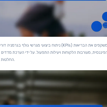
ניתוח ביצועי מגרשי גולף בגרמניה דורש רשימת בדיקה מקיפה המתמקדת במדדי ביצוע מרכזיים (KPIs) המשקפים את הבריאות
פיננסית, מעורבות הלקוחות ויעילות התפעול. על ידי הערכת מדדים כ
החלטות מושכלות לשיפור הרווחיות ושיפור חוויית השחקנים הכוללת.