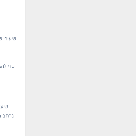
שיעורי ש
כדי להג
שיעו