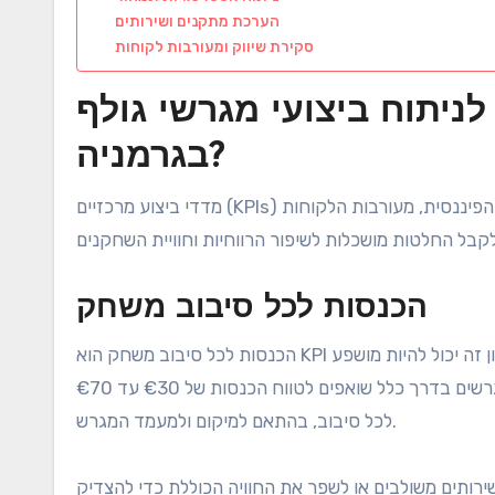
הערכת מתקנים ושירותים
סקירת שיווק ומעורבות לקוחות
ניתוח ביצועי מגרשי גולף
בגרמניה?
מדדי ביצוע מרכזיים (KPIs) לניתוח ביצועי מגרשי גולף בגרמניה כוללים מדדים המשקפים את הבריאות הפיננסית, מעורבות הלקוחות
הכנסות לכל סיבוב משחק
הכנסות לכל סיבוב משחק הוא KPI קרדינלי שמודד את ההכנסה הממוצעת המתקבלת מכל סיבוב גולף. נתון זה יכול להיות מושפע
מגורמים כמו אסטרטגיות תמחור, שינויים עונתיים והצעות פרומו. בגרמניה, מגרשים בדרך כלל שואפים לטווח הכנסות של €30 עד €70
לכל סיבוב, בהתאם למיקום ולמעמד המגרש.
ירותים משולבים או לשפר את החוויה הכוללת כדי להצדיק