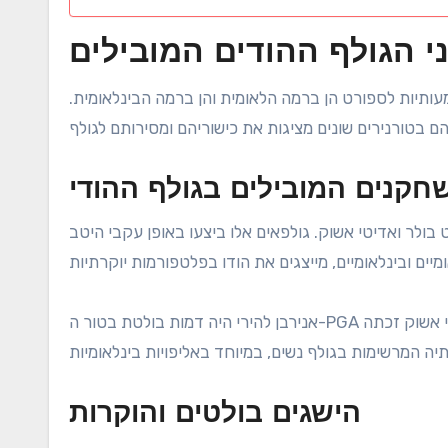
עותיות לספורט הן ברמה הלאומית והן ברמה הבינלאומית.
קנים המובילים בגולף ההודי
 בולר ואדיטי אשוק. גולפאים אלו ביצעו באופן עקבי היטב
אנירבן להירי היה דמות בולטת בטור ה-PGA ובטור האירופי, בעוד גאגנזיט בולר השאיר את חותמו בטור האסיאתי. אדיטי אשוק זכתה
הישגים בולטים והוקרות