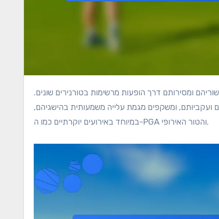
יהם ועקביותם, ומשקפים מגמת עלייה משמעותית בהישגיהם,
במיוחד באירועים יוקרתיים כמו ה-PGA והטור האירופי.