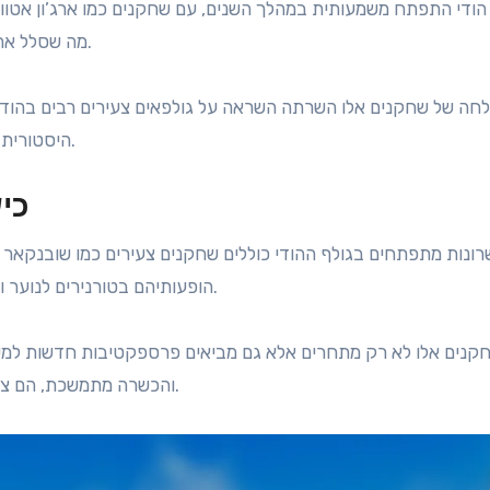
הודי התפתח משמעותית במהלך השנים, עם שחקנים כמו ארג’ון אטוו
ההודי הראשון שזכה בטור ה-PGA, מה שסלל את הדרך לדורות הבאים.
חה של שחקנים אלו השרתה השראה על גולפאים צעירים רבים בהודו,
היסטורית זו תרמה להקמת אקדמיות גולף וטורנירים ברחבי המדינה.
כי
רונות מתפתחים בגולף ההודי כוללים שחקנים צעירים כמו שובנקאר ש
הופעותיהם בטורנירים לנוער ואמטרים משכו תשומת לב מאוהבי גולף ומספונסרים כאחד.
קנים אלו לא רק מתחרים אלא גם מביאים פרספקטיבות חדשות למשח
והכשרה מתמשכת, הם צפויים להפוך לדמויות משמעותיות בספורט בשנים הקרובות.