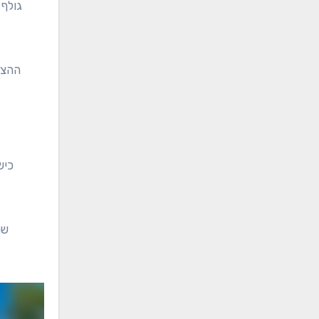
גולף 
ההצל
כיש
שח