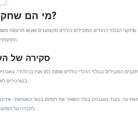
מי הם שחקני הגולף ההודים המובילים?
שחקני הגולף ההודים המובילים כוללים מקצוענים שעשו תרומות משמ
הופעותיהם בטורנירים שונים מציגות את כישוריהם ומסירותם לגולף.
סקירה של השח
קנים המובילים בגולף ההודי כוללים שמות כמו אנירבן להירי, גאגנזיט
בטורנירים לאומיים ובינלאומיים, מייצגים את הודו בפלטפורמות יוקרתיות.
להכרה על הופעותיה המרשימות בגולף נשים, במיוחד באליפויות בינלאומיות.