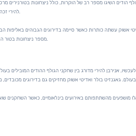
לף הודים השיגו מספר רב של הוקרות, כולל ניצחונות בטורנירים מרכזי
להירי זכה בכמה תארים בטור האסיאתי וייצג את הודו באולימפיאדה.
טי אשוק עשתה כותרות כאשר סיימה בדירוגים הגבוהים באליפות הברי
מספר ניצחונות בטור האסיאתי, מה שמדגיש את הכישרון ההולך וגדל בגולף ההודי.
אלו מושפעים מהשתתפותם באירועים בינלאומיים, כאשר השחקנים שו