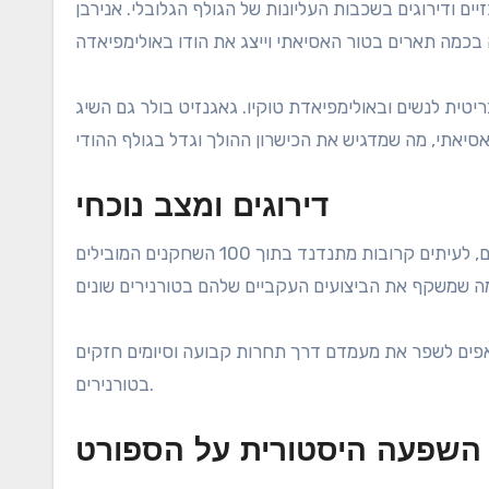
ים ודירוגים בשכבות העליונות של הגולף הגלובלי. אנירבן
טית לנשים ובאולימפיאדת טוקיו. גאגנזיט בולר גם השיג
דירוגים ומצב נוכחי
נכון לעכשיו, אנירבן להירי מדורג בין שחקני הגולף ההודים המובילים בעולם, לעיתים קרובות מתנדנד בתוך 100 השחקנים המובילים
אפים לשפר את מעמדם דרך תחרות קבועה וסיומים חזקים
בטורנירים.
השפעה היסטורית על הספורט