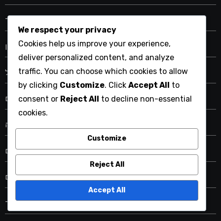
דירוגי גולף וניתוחי מסלולים הולנד
We respect your privacy
Cookies help us improve your experience,
דירוגי גולף וניתוחים ביפן
deliver personalized content, and analyze
traffic. You can choose which cookies to allow
דירוגי גולף וניתוחים בפורטוגל
by clicking
Customize
. Click
Accept All
to
דירוגי גולף וניתוחים ישראליים
consent or
Reject All
to decline non-essential
cookies.
דירוגי גולף וניתוחים של דרום קוריאה
Customize
דירוגי גולף וסיכומים סיניים
Reject All
דירוגי גולף וסיכומים ספרדיים
Accept All
דירוגי גולף ותובנות בתאילנד