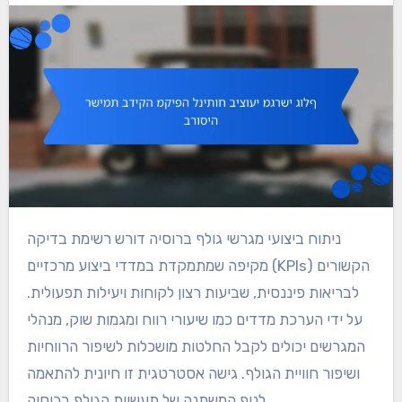
ניתוח ביצועי מגרשי גולף ברוסיה דורש רשימת בדיקה
מקיפה שמתמקדת במדדי ביצוע מרכזיים (KPIs) הקשורים
לבריאות פיננסית, שביעות רצון לקוחות ויעילות תפעולית.
על ידי הערכת מדדים כמו שיעורי רווח ומגמות שוק, מנהלי
המגרשים יכולים לקבל החלטות מושכלות לשיפור הרווחיות
ושיפור חוויית הגולף. גישה אסטרטגית זו חיונית להתאמה
לנוף המשתנה של תעשיית הגולף ברוסיה.