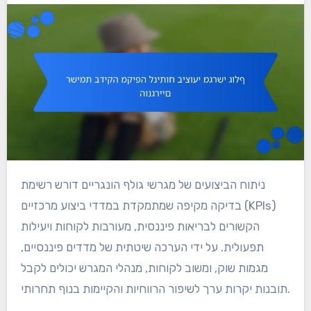
ניתוח הביצועים של מגרשי גולף הונגריים דורש רשימת
בדיקה מקיפה שמתמקדת במדדי ביצוע מרכזיים (KPIs)
הקשורים לבריאות פיננסית, מעורבות לקוחות ויעילות
תפעולית. על ידי הערכה שיטתית של מדדים פיננסיים,
מגמות שוק, ומשוב לקוחות, מנהלי המגרש יכולים לקבל
תובנות יקרות ערך לשיפור הרווחיות והקיימות בנוף תחרותי.