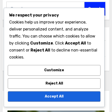
Search
for:
We respect your privacy
Cookies help us improve your experience,
deliver personalized content, and analyze
ארכיונים
traffic. You can choose which cookies to allow
by clicking
Customize
. Click
Accept All
to
consent or
Reject All
to decline non-essential
December 2025
cookies.
November 2025
Customize
Reject All
Accept All
You Missed