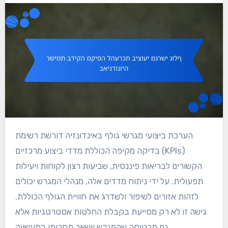
הערכת ביצועי מגרשי גולף באינדונזיה דורשת רשימת
בדיקה מקיפה הכוללת מדדי ביצוע מרכזיים (KPIs)
הקשורים לבריאות פיננסית, שביעות רצון לקוחות ויעילות
תפעולית. על ידי ניתוח מדדים אלה, מנהלי המגרש יכולים
לזהות אזורים לשיפור ולשדרג את חוויית הגולף הכוללת.
גישה זו לא רק מסייעת בקבלת החלטות אסטרטגיות אלא
גם מבטיחה שהמגרש יישאר תחרותי בתעשייה.