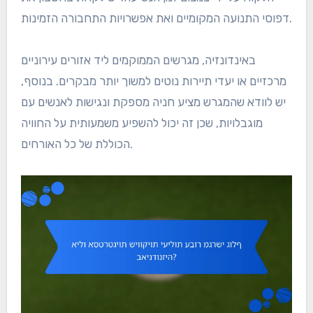
דפוסי התנועה המקומיים ואת אפשרויות התחבורה הזמינות.
באינדונזיה, מגרשים הממוקמים ליד אזורים עירוניים
מרכזיים או יעדי תיירות נוטים למשוך יותר מבקרים. בנוסף,
יש לוודא שהמגרש מציע חניה מספקת ונגישות לאנשים עם
מוגבלויות, שכן זה יכול להשפיע משמעותית על החוויה
הכוללת של כל האורחים.