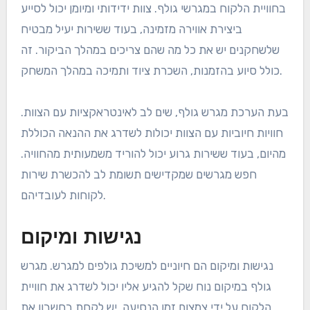
בחוויית הלקוח במגרשי גולף. צוות ידידותי ומיומן יכול לסייע
ביצירת אווירה מזמינה, בעוד ששירות יעיל מבטיח
שלשחקנים יש את כל מה שהם צריכים במהלך הביקור. זה
כולל סיוע בהזמנות, השכרת ציוד ותמיכה במהלך המשחק.
בעת הערכת מגרש גולף, שים לב לאינטראקציות עם הצוות.
חוויות חיוביות עם הצוות יכולות לשדרג את ההנאה הכוללת
מהיום, בעוד ששירות גרוע יכול להוריד משמעותית מהחוויה.
חפש מגרשים שמקדישים תשומת לב להכשרת שירות
לקוחות לעובדיהם.
נגישות ומיקום
נגישות ומיקום הם חיוניים למשיכת גולפים למגרש. מגרש
גולף במיקום נוח שקל להגיע אליו יכול לשדרג את חוויית
הלקוח על ידי צמצום זמן הנסיעה. יש לקחת בחשבון את