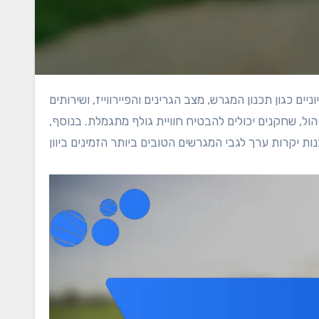
הול, שחקנים יכולים להבטיח חוויית גולף מתגמלת. בנוסף,