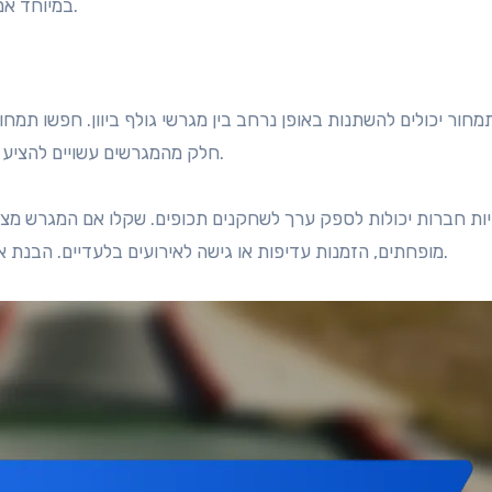
במיוחד אם הוא מציע נופים מרהיבים או נמצא ליד אטרקציות נוספות.
מחור יכולים להשתנות באופן נרחב בין מגרשי גולף ביוון. חפשו תמחו
חלק מהמגרשים עשויים להציע הנחות בשעות שאינן שיא או חבילות עבור סיבובים מרובים.
ות חברות יכולות לספק ערך לשחקנים תכופים. שקלו אם המגרש מציע 
מופחתים, הזמנות עדיפות או גישה לאירועים בלעדיים. הבנת אפשרויות אלו יכולה לעזור לכם לקבל החלטה מושכלת יותר.