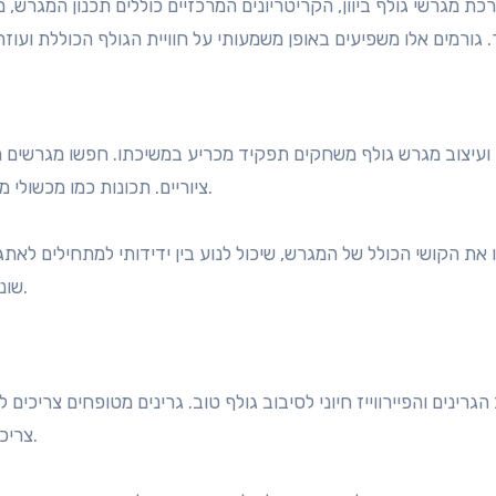
ת מגרשי גולף ביוון, הקריטריונים המרכזיים כוללים תכנון המגרש, מצב
 ועיצוב מגרש גולף משחקים תפקיד מכריע במשיכתו. חפשו מגרשים המ
ציוריים. תכונות כמו מכשולי מים, בונקרים ושינויים בגובה יכולים לשדרג את חוויית הגולף.
את הקושי הכולל של המגרש, שיכול לנוע בין ידידותי למתחילים לאת
שונות, ולהבטיח שגם גולפאים מתחילים וגם מנוסים ייהנו ממנו.
הגרינים והפיירווייז חיוני לסיבוב גולף טוב. גרינים מטופחים צריכים 
צריכים להיות בריאים ושופעים, מספקים תנאים טובים לבעיטות.