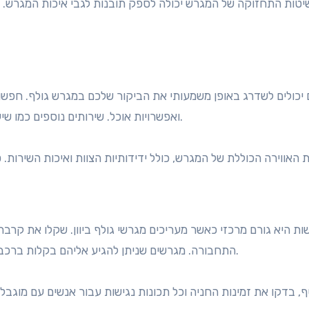
טות התחזוקה של המגרש יכולה לספק תובנות לגבי איכות המגרש. מגר
 יכולים לשדרג באופן משמעותי את הביקור שלכם במגרש גולף. חפשו מת
ואפשרויות אוכל. שירותים נוספים כמו שיעורי גולף או השכרת ציוד יכולים גם להוסיף ערך לחווייתכם.
ות היא גורם מרכזי כאשר מעריכים מגרשי גולף ביוון. שקלו את קרבת
התחבורה. מגרשים שניתן להגיע אליהם בקלות ברכב או בתחבורה ציבורית הם בדרך כלל נוחים יותר למבקרים.
, בדקו את זמינות החניה וכל תכונות נגישות עבור אנשים עם מוגבלו