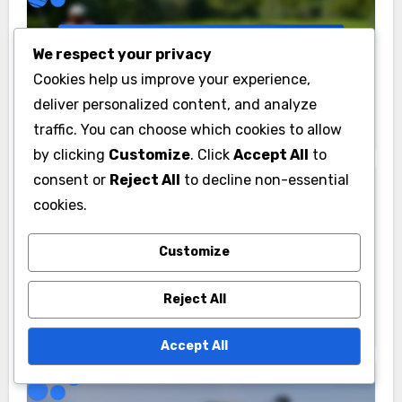
We respect your privacy
דירוגי גולף בהודו וניתוחים
Cookies help us improve your experience,
שחקני הגולף ההודים המובילים ומדדי
deliver personalized content, and analyze
הביצועים שלהם
traffic. You can choose which cookies to allow
by clicking
Customize
. Click
Accept All
to
consent or
Reject All
to decline non-essential
cookies.
Customize
דירוגי גולף בארה"ב וניתוחי מסלולים
קורסי הגולף הטובים ביותר בארצות
Reject All
הברית מדורגים לפי מדדי ביצוע של
שחקנים
Accept All