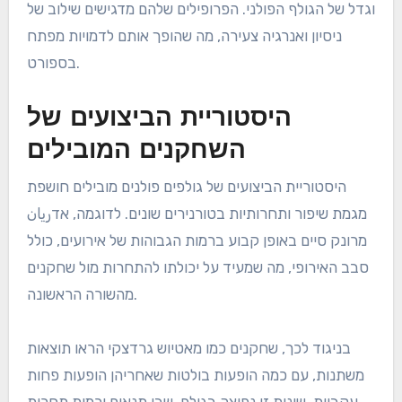
וגדל של הגולף הפולני. הפרופילים שלהם מדגישים שילוב של
ניסיון ואנרגיה צעירה, מה שהופך אותם לדמויות מפתח
בספורט.
היסטוריית הביצועים של
השחקנים המובילים
היסטוריית הביצועים של גולפים פולנים מובילים חושפת
מגמת שיפור ותחרותיות בטורנירים שונים. לדוגמה, אדريان
מרונק סיים באופן קבוע ברמות הגבוהות של אירועים, כולל
סבב האירופי, מה שמעיד על יכולתו להתחרות מול שחקנים
מהשורה הראשונה.
בניגוד לכך, שחקנים כמו מאטיוש גרדצקי הראו תוצאות
משתנות, עם כמה הופעות בולטות שאחריהן הופעות פחות
עקביות. שונות זו נפוצה בגולף, שבו תנאים ורמות תחרות