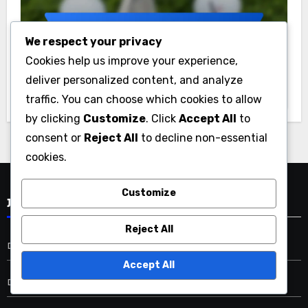
We respect your privacy
דירוגי גולף וסיכומים ספרדיים
Cookies help us improve your experience,
רשימת בדיקה מקיפה לניתוח ביצועי
deliver personalized content, and analyze
מגרשי גולף בספרד
traffic. You can choose which cookies to allow
by clicking
Customize
. Click
Accept All
to
consent or
Reject All
to decline non-essential
cookies.
Customize
קטגוריות
Reject All
דירוגי גולף בארה"ב וניתוחי מסלולים
Accept All
דירוגי גולף בבולגריה וניתוחים