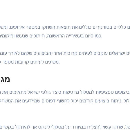
ם כלליים בטורנירים כוללים את תוצאות השחקן במספר אירועים, ומ
כמו סיום בעשירייה הראשונה, חיתוכים שנעשו ומיקומים ממוצעים מספקים תובנות לגבי היתרון התחרותי של גולף.
 ישראלים עוקבים לעיתים קרובות אחרי הביצועים שלהם לאורך עונה 
משיגים לעיתים קרובות מספר סיומים בעשירייה הראשונה בטורנירים מקומיים ובינלאומיים.
מגמ
יצועים ספציפיות למסלול מדגישות כיצד גולפי ישראל מתאימים את
ול. ניתוח ביצועים קודמים יכול לחשוף דפוסים שמיידעים את המשחק
ל, שחקן עשוי להצליח במיוחד על מסלולי לינקס אך להיתקל בקשיים ע