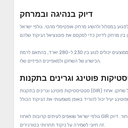
דיוק בנהיגה ובמרחק
פגוע במסלול ולהשיג מרחק אופטימלי מהטי. גולפי ישראל
באופן כללי, אחוז דיוק בנהיגה מעל 60% נחשב לחזק, בעוד שמרחקי נהיגה ממוצעים יכולים לנוע בין 230 ל-280 יארד, בהתאם לרמת
הכישרון של השחקן ולמאפיינים הפיזיים שלו.
טיקות פוטינג וגרינים בתקנות
סטטיסטיקות פוטינג וגרינים בתקנות (GIR) הם חיוניים להערכת ביצועי המשחק הקצר של שחקן. אחוז GIR גבוה מעיד על כך ששחקן
גולפי ישראל שואפים לעיתים קרובות לאחוז GIR של כ-60% או יותר, כאשר פוטים מוצלחים בדרך כלל נופלים בתוך 10 רגל מהחור. דיוק
זה חיוני לשמירה על ניקוד תחרותי בטורנירים.