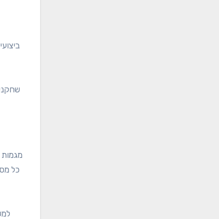
ביצועי
שחקנים
מגמות ב
כל מסל
למש