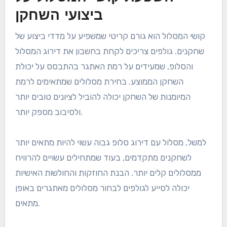
שמתאימים לרמות המיומנות וסגנונות המשחק שלהם.
מדדים כמו קושי המסלול, פריסה ותנאים סביבתיים יכולים
לשפר או להפריע לביצועי השחקן, מה שהופך את הבחירות
המושכלות לחשובות לחוויה מהנה.
השפעת קושי המסלול על
ביצועי השחקן
קושי המסלול הוא גורם קריטי שמשפיע על מדדי ביצוע של
שחקנים. גולפים צריכים לקחת בחשבון את דירוג המסלול
והסלופ, שמעידים על רמת האתגר בהתבסס על יכולת
השחקן הממוצע. בחירת מסלולים שמתאימים לרמת
המיומנות של השחקן יכולה להוביל לציונים טובים יותר
ולסיבוב מספק יותר.