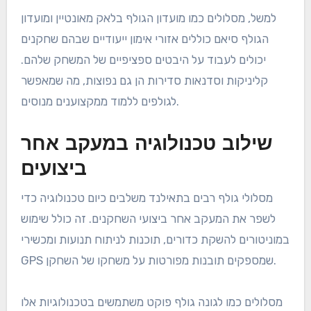
מספקים מתקנים מקיפים שמשפרים את מיומנויות
השחקנים ואת המשחק הכללי. מסלולים אלו כוללים בדרך
כלל אזורי אימון מתקדמים, אימון מקצועי וטכנולוגיה
מודרנית למעקב אחר מדדי ביצוע בצורה יעילה.
מתקני אימון וזמינות אימון
מסלולי גולף מובילים בתאילנד כוללים לעיתים קרובות
מתקני אימון נרחבים כמו אזורי נהיגה, גריני פוטינג ואזורי
משחק קצר. רבים מהמקומות הללו מציעים גישה למאמנים
מקצועיים שיכולים לספק הוראה מותאמת אישית ומשוב
המותאם לרמות המיומנות האישיות.
למשל, מסלולים כמו מועדון הגולף בלאק מאונטיין ומועדון
הגולף סיאם כוללים אזורי אימון ייעודיים שבהם שחקנים
יכולים לעבוד על היבטים ספציפיים של המשחק שלהם.