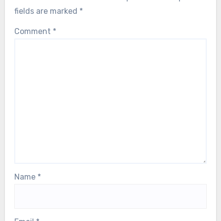
דירוגי גולף ותובנות בתאילנד
רשימת בדיקה מקיפה להערכת ביצועי
מגרשי גולף בתאילנד
מקס טרנר
05/12/2025
Leave a Reply
Your email address will not be published.
Required
fields are marked
*
Comment
*