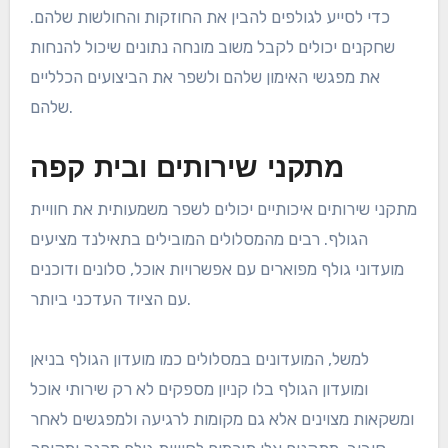
קליניקות וסדנאות סדירות הן גם נפוצות, מה שמאפשר
לגולפים ללמוד ממקצוענים מנוסים.
שילוב טכנולוגיה במעקב אחר
ביצועים
מסלולי גולף רבים בתאילנד משלבים כיום טכנולוגיה כדי
לשפר את המעקב אחר ביצועי השחקנים. זה כולל שימוש
במוניטורים להשקת כדורים, תוכנות לניתוח תנועות ומכשירי
GPS שמספקים תובנות מפורטות על משחקו של השחקן.
מסלולים כמו לגונה גולף פוקט משתמשים בטכנולוגיות אלו
כדי לסייע לגולפים להבין את החוזקות והחולשות שלהם.
שחקנים יכולים לקבל משוב מונחה נתונים שיכול להנחות
את מפגשי האימון שלהם ולשפר את הביצועים הכלליים