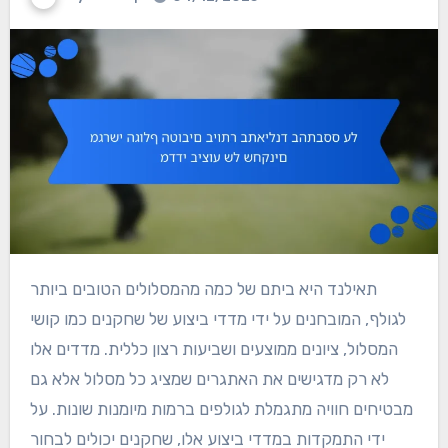
תאילנד היא ביתם של כמה מהמסלולים הטובים ביותר
לגולף, המובחנים על ידי מדדי ביצוע של שחקנים כמו קושי
המסלול, ציונים ממוצעים ושביעות רצון כללית. מדדים אלו
לא רק מדגישים את האתגרים שמציג כל מסלול אלא גם
מבטיחים חוויה מתגמלת לגולפים ברמות מיומנות שונות. על
ידי התמקדות במדדי ביצוע אלו, שחקנים יכולים לבחור