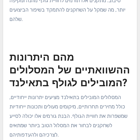
שלהם.
מתקני שירותים ובית קפה
מתקני שירותים איכותיים יכולים לשפר משמעותית את חוויית
הגולף. רבים מהמסלולים המובילים בתאילנד מציעים
מועדוני גולף מפוארים עם אפשרויות אוכל, סלונים ודוכנים
עם הציוד העדכני ביותר.
למשל, המועדונים במסלולים כמו מועדון הגולף בניאן
ומועדון הגולף בלו קניון מספקים לא רק שירותי אוכל
ומשקאות מצוינים אלא גם מקומות לרגיעה ולמפגשים לאחר
סיבוב. מתקנים אלו תורמים לחוויית גולף מהנה ומקיפה
יותר, מה שמקל על השחקנים להתמקד בשיפור הביצועים
שלהם.