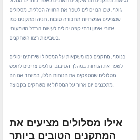
המועדון ובטכניקת הזריקה. גולפים צריכים לבדוק את
תחזית מזג האוויר לפני היציאה כדי להבטיח שהם מוכנים
לכל אתגר פוטנציאלי שעשוי להתעורר במהלך המשחק.
נגישות ומתקנים לשחקנים
נגישות ומתקנים הם שיקולים חשובים כאשר בוחרים מסלול
גולף, שכן הם יכולים לשפר את החוויה הכללית. מסלולים
שמציעים אפשרויות תחבורה טובות, חניה ומתקנים כמו
אזורי אימון ובתי קפה יכולים לעשות הבדל משמעותי
בשביעות רצון השחקנים.
בנוסף, מתקנים כמו משקאות על המסלול ושירותים יכולים
לשפר את הנוחות במהלך הסיבוב. גולפים צריכים לחפש
מסלולים שמספקים את הנוחות הללו, במיוחד אם הם
מתכננים יום ארוך על המסלול או משחקים בקבוצה.