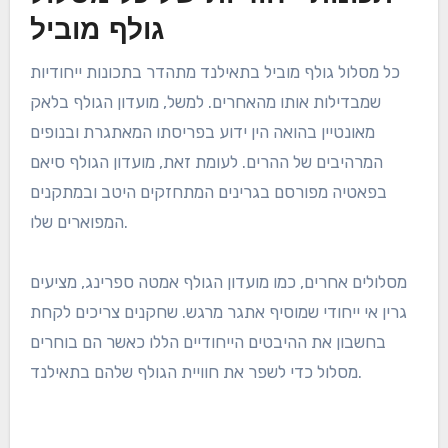
רבים מהמסלולים המובילים בתאילנד ממוקמים בנוחות ליד
יעדי תיירות מרכזיים, מה שהופך אותם לנגישים בקלות עבור
מטיילים בינלאומיים. מסלולים באזורים כמו בנגקוק, פוקט
וצ’יאנג מאי נמצאים לעיתים קרובות במרחק נסיעה קצרה
ממלונות ומרכזי נופש, מה שמאפשר חוויית גולף חלקה.
בנוסף, מיקומים אלו מציעים לעיתים קרובות נופים מרהיבים
ואטרקציות תרבותיות, מה שמספק שילוב ייחודי של פנאי
וחקר. מטיילים יכולים ליהנות מסיבוב גולף ולאחר מכן לבקר
בשווקים מקומיים, מקדשים או חופים.
תכונות ייחודיות של כל מסלול
גולף מוביל
כל מסלול גולף מוביל בתאילנד מתהדר בתכונות ייחודיות