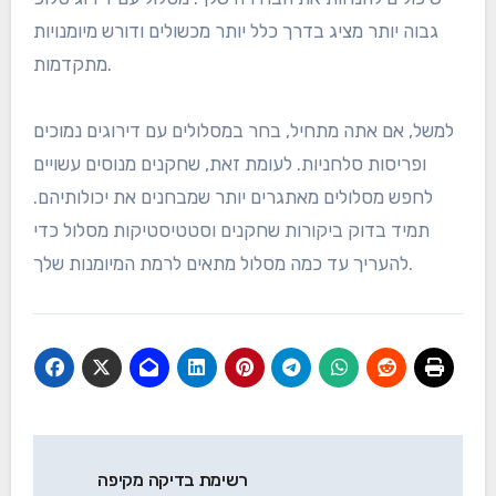
חפש מסלולים שמציעים מגוון אתגרים, כמו אורכי חורים
שונים ומכשולים. לחלופין, אם אתה מתמקד במשחק חברתי,
שקול מסלולים הידועים בנופים המרהיבים ובאווירה הנינוחה
שלהם.
הערכת קושי המסלול ורמת
המיומנות של השחקן
הערכת קושי מסלול הגולף היא קריטית כדי להתאים אותו
לרמת המיומנות שלך. למסלולים יש לעיתים קרובות דירוגים
שמעידים על האתגר שלהם, כמו דירוג סלופ ודירוג מסלול,
שיכולים להנחות את הבחירה שלך. מסלול עם דירוג סלופ
גבוה יותר מציג בדרך כלל יותר מכשולים ודורש מיומנויות
מתקדמות.