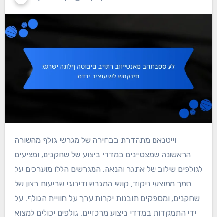
וייטנאם מתהדרת בבחירה של מגרשי גולף מהשורה
הראשונה שמצטיינים במדדי ביצוע של שחקנים, ומציעים
לגולפים שילוב של אתגר והנאה. המגרשים הללו מוערכים על
סמך ממוצעי ניקוד, קושי המגרש ודירוגי שביעות רצון של
שחקנים, ומספקים תובנות יקרות ערך על חוויית הגולף. על
ידי התמקדות במדדי ביצוע מרכזיים, גולפים יכולים למצוא