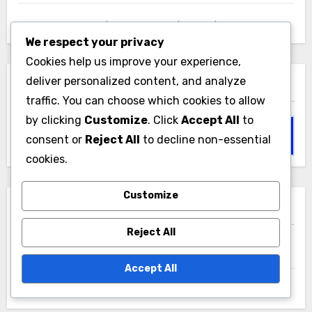
דירוגי שחקני גולף ישראליים בהתבסס על מדדי ביצוע במגרש
We respect your privacy
Cookies help us improve your experience,
deliver personalized content, and analyze
חפש
traffic. You can choose which cookies to allow
by clicking
Customize
. Click
Accept All
to
Search
consent or
Reject All
to decline non-essential
for:
cookies.
Customize
ארכיונים
Reject All
December 2025
Accept All
November 2025