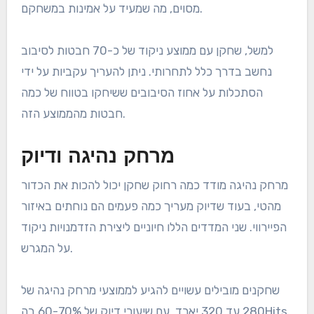
מסוים, מה שמעיד על אמינות במשחקם.
למשל, שחקן עם ממוצע ניקוד של כ-70 חבטות לסיבוב
נחשב בדרך כלל לתחרותי. ניתן להעריך עקביות על ידי
הסתכלות על אחוז הסיבובים ששיחקו בטווח של כמה
חבטות מהממוצע הזה.
מרחק נהיגה ודיוק
מרחק נהיגה מודד כמה רחוק שחקן יכול להכות את הכדור
מהטי, בעוד שדיוק מעריך כמה פעמים הם נוחתים באיזור
הפיירווי. שני המדדים הללו חיוניים ליצירת הזדמנויות ניקוד
על המגרש.
שחקנים מובילים עשויים להגיע לממוצעי מרחק נהיגה של
280 עד 320 יארד, עם שיעורי דיוק של 60-70% בהHits