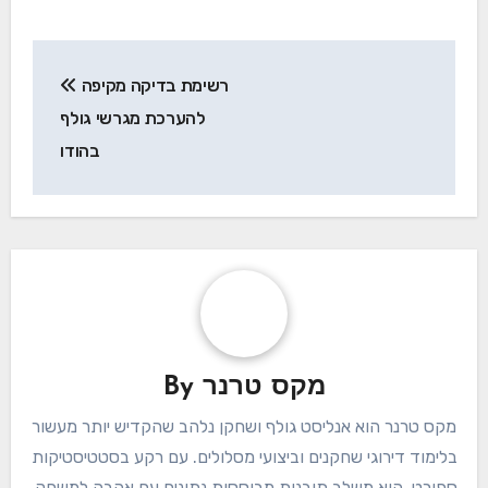
Post
רשימת בדיקה מקיפה
navigation
להערכת מגרשי גולף
בהודו
מקס טרנר
By
מקס טרנר הוא אנליסט גולף ושחקן נלהב שהקדיש יותר מעשור
בלימוד דירוגי שחקנים וביצועי מסלולים. עם רקע בסטטיסטיקות
ספורט, הוא משלב תובנות מבוססות נתונים עם אהבה למשחק,