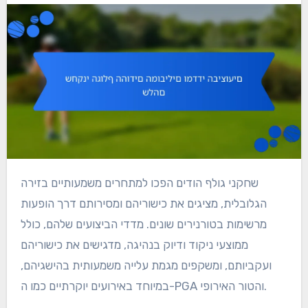
שחקני גולף הודים הפכו למתחרים משמעותיים בזירה
הגלובלית, מציגים את כישוריהם ומסירותם דרך הופעות
מרשימות בטורנירים שונים. מדדי הביצועים שלהם, כולל
ממוצעי ניקוד ודיוק בנהיגה, מדגישים את כישוריהם
ועקביותם, ומשקפים מגמת עלייה משמעותית בהישגיהם,
במיוחד באירועים יוקרתיים כמו ה-PGA והטור האירופי.