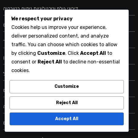
דירוגי גולף וטכנולוגיות ניתוח בטורקיה
We respect your privacy
דירוגי גולף וייטנאם וניתוחים
Cookies help us improve your experience,
deliver personalized content, and analyze
דירוגי גולף וניתוחי מסלולים הולנד
traffic. You can choose which cookies to allow
by clicking
Customize
. Click
Accept All
to
דירוגי גולף וניתוחים ביפן
consent or
Reject All
to decline non-essential
cookies.
דירוגי גולף וניתוחים בפורטוגל
Customize
דירוגי גולף וניתוחים ישראליים
Reject All
דירוגי גולף וניתוחים של דרום קוריאה
Accept All
דירוגי גולף וסיכומים סיניים