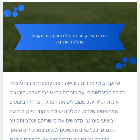
שחקני גולף מדרום קוריאה הפכו למתחרים רבי עוצמה
בזירה הבינלאומית, עם כוכבים כמו אינבי פארק, סונגג’ה
אימ וקו ג’ין-יונג שמובילים את המהלך. מדדי הביצועים
המרשימים שלהם, הכוללים יעילות ניקוד, דיוק בנהיגה
וביצועי פוטינג, מדגישים את כישוריהם ועקביותם על
המגרש. ככל שהם ממשיכים לבלוט בטורנירים שונים,
ההכרה בגולפאים מדרום קוריאה בספורט הולכת