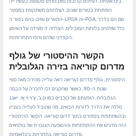
בינלאומיות, לעיתים קרובות מאבטחים מקומות בעשירייה
הפותחת בטורים שונים. הצלחתם משתקפת במספר
התארים שזכו בהם בטור ה-LPGA וה-PGA, שם הם בדרך
כלל שולטים בלוחות המובילים. הצלחה זו מעידה על האימון
הקפדני שלהם ורוח התחרותיות.
הקשר ההיסטורי של גולף
מדרום קוריאה בזירה הגלובלית
היסטורית, גולף מדרום קוריאה ראה עלייה מהירה מאז סוף
שנות ה-90, כאשר שחקנים זכו להכרה על הבמה
הגלובלית. הופעתם של כוכבים כמו ק.ג’. צ’וי וי.אֵי. יאנג
סללה את הדרך לדורות הבאים, מה שהוביל לעלייה בעניין
ובהשתתפות בספורט בתוך דרום קוריאה. הקשר ההיסטורי
הזה מדגיש את ההתפתחות וההשפעה הגוברת של גולפאים
מדרום קוריאה בתחרויות בינלאומיות.