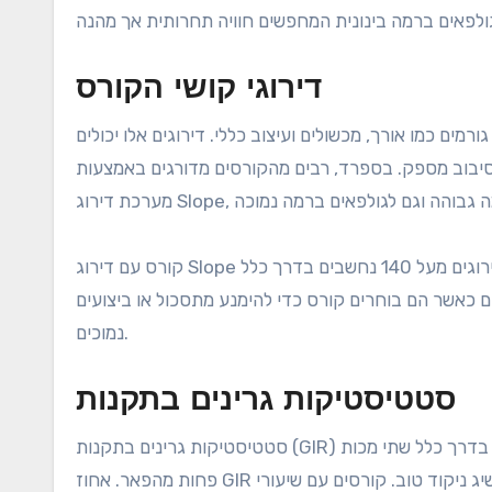
דירוגי קושי הקורס
ים כמו אורך, מכשולים ועיצוב כללי. דירוגים אלו יכולים
 סיבוב מספק. בספרד, רבים מהקורסים מדורגים באמצעות
קורס עם דירוג Slope של 130 נחשב בדרך כלל לקשה במידה מתונה, בעוד שקורסים עם דירוגים מעל 140 נחשבים בדרך כלל
 כאשר הם בוחרים קורס כדי להימנע מתסכול או ביצועים
נמוכים.
סטטיסטיקות גרינים בתקנות
סטטיסטיקות גרינים בתקנות (GIR) מצביעות על כמה פעמים שחקנים מגיעים לגרין במספר המכות המותר, שהוא בדרך כלל שתי מכות
פחות מהפאר. אחוז GIR גבוה יותר מציע שקורס מציע גרינים נגישים, מה שמקל על שחקנים להשיג ניקוד טוב. קורסים עם שיעורי GIR